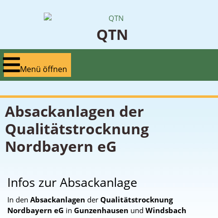
Zum
Inhalt
springen
QTN
Menü
Menü öffnen
öffnen
Absackanlagen der
Qualitätstrocknung
Nordbayern eG
Infos zur Absackanlage
In den
Absackanlagen
der
Qualitätstrocknung
Nordbayern eG
in
Gunzenhausen
und
Windsbach