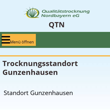
Zum
Inhalt
springen
QTN
Menü
Menü öffnen
öffnen
Trocknungsstandort
Gunzenhausen
Standort Gunzenhausen