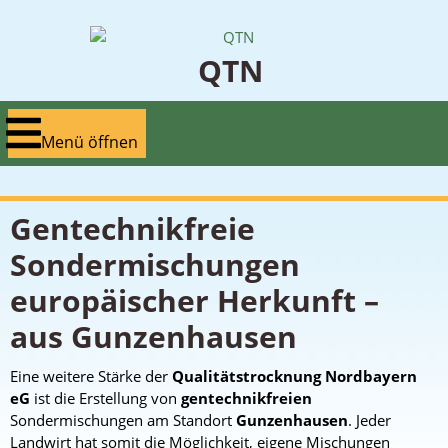
Zum
Inhalt
springen
QTN
Menü
Menü öffnen
öffnen
Gentechnikfreie
Sondermischungen
europäischer Herkunft –
aus Gunzenhausen
Eine weitere Stärke der
Qualitätstrocknung Nordbayern
eG
ist die Erstellung von
gentechnikfreien
Sondermischungen am Standort
Gunzenhausen
. Jeder
Landwirt hat somit die Möglichkeit, eigene Mischungen