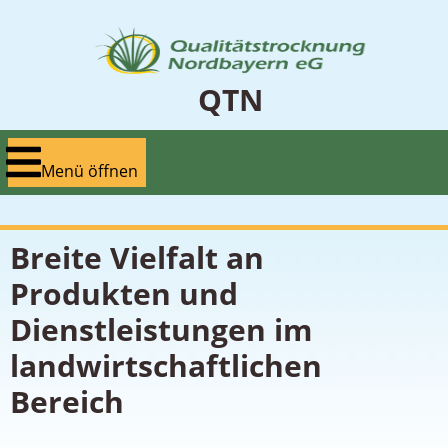
Zum
Inhalt
springen
QTN
Menü
Menü öffnen
öffnen
Breite Vielfalt an
Produkten und
Dienstleistungen im
landwirtschaftlichen
Bereich