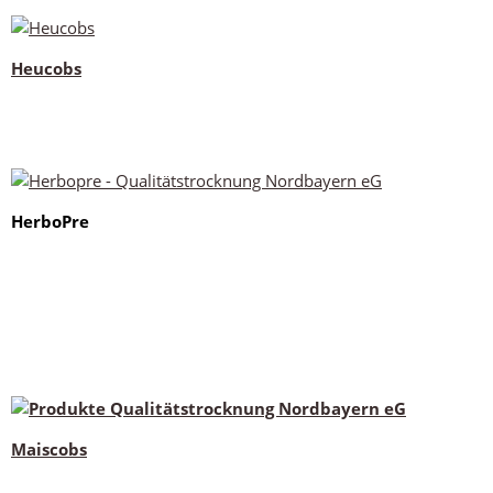
Heucobs
HerboPre
Maiscobs