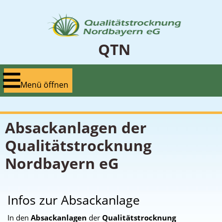
Zum
Inhalt
springen
QTN
Menü
Menü öffnen
öffnen
Absackanlagen der
Qualitätstrocknung
Nordbayern eG
Infos zur Absackanlage
In den
Absackanlagen
der
Qualitätstrocknung